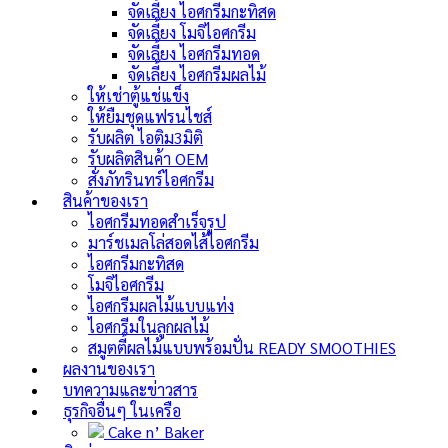
จัดเลี้ยง ไอศกรีมกะทิสด
จัดเลี้ยง โมจิไอศกรีม
จัดเลี้ยง ไอศกรีมทอด
จัดเลี้ยง ไอศกรีมผลไม้
ให้เช่าตู้แช่แข็ง
ให้ยืมชุดแฟรนไชส์
รับผลิต ไอติม3มิติ
รับผลิตสินค้า OEM
สั่งภัทรินทร์ไอศกรีม
สินค้าของเรา
ไอศกรีมทอดสำเร็จรูป
มาร์ชเมลโล่สอดไส้ไอศกรีม
ไอศกรีมกะทิสด
โมจิไอศกรีม
ไอศกรีมผลไม้แบบแท่ง
ไอศกรีมในลูกผลไม้
สมูตตี้ผลไม้แบบพร้อมปั่น
READY SMOOTHIES
ผลงานของเรา
บทความและข่าวสาร
ธุรกิจอื่นๆ ในเครือ
Cake n’ Baker