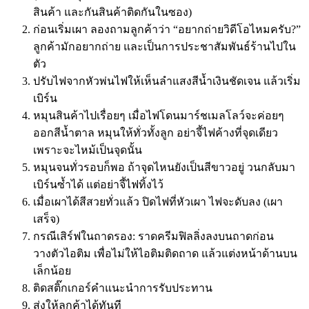
สินค้า และกันสินค้าติดกันในซอง)
ก่อนเริ่มเผา ลองถามลูกค้าว่า “อยากถ่ายวิดีโอไหมครับ?”
ลูกค้ามักอยากถ่าย และเป็นการประชาสัมพันธ์ร้านไปใน
ตัว
ปรับไฟจากหัวพ่นไฟให้เห็นลำแสงสีน้ำเงินชัดเจน แล้วเริ่ม
เบิร์น
หมุนสินค้าไปเรื่อยๆ เมื่อไฟโดนมาร์ชเมลโลว์จะค่อยๆ
ออกสีน้ำตาล หมุนให้ทั่วทั้งลูก อย่าจี้ไฟค้างที่จุดเดียว
เพราะจะไหม้เป็นจุดนั้น
หมุนจนทั่วรอบก็พอ ถ้าจุดไหนยังเป็นสีขาวอยู่ วนกลับมา
เบิร์นซ้ำได้ แต่อย่าจี้ไฟทิ้งไว้
เมื่อเผาได้สีสวยทั่วแล้ว ปิดไฟที่หัวเผา ไฟจะดับลง (เผา
เสร็จ)
กรณีเสิร์ฟในถาดรอง: ราดครีมฟิลลิ่งลงบนถาดก่อน
วางตัวไอติม เพื่อไม่ให้ไอติมติดถาด แล้วแต่งหน้าด้านบน
เล็กน้อย
ติดสติ๊กเกอร์คำแนะนำการรับประทาน
ส่งให้ลูกค้าได้ทันที