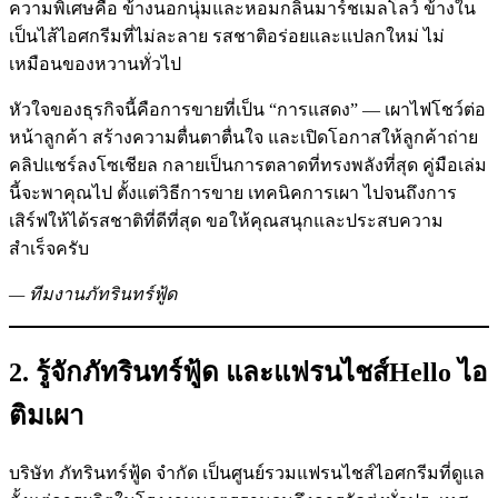
ความพิเศษคือ ข้างนอกนุ่มและหอมกลิ่นมาร์ชเมลโลว์ ข้างใน
เป็นไส้ไอศกรีมที่ไม่ละลาย รสชาติอร่อยและแปลกใหม่ ไม่
เหมือนของหวานทั่วไป
หัวใจของธุรกิจนี้คือการขายที่เป็น “การแสดง” — เผาไฟโชว์ต่อ
หน้าลูกค้า สร้างความตื่นตาตื่นใจ และเปิดโอกาสให้ลูกค้าถ่าย
คลิปแชร์ลงโซเชียล กลายเป็นการตลาดที่ทรงพลังที่สุด คู่มือเล่ม
นี้จะพาคุณไป ตั้งแต่วิธีการขาย เทคนิคการเผา ไปจนถึงการ
เสิร์ฟให้ได้รสชาติที่ดีที่สุด ขอให้คุณสนุกและประสบความ
สำเร็จครับ
— ทีมงานภัทรินทร์ฟู้ด
2. รู้จักภัทรินทร์ฟู้ด และแฟรนไชส์Hello ไอ
ติมเผา
บริษัท ภัทรินทร์ฟู้ด จำกัด เป็นศูนย์รวมแฟรนไชส์ไอศกรีมที่ดูแล