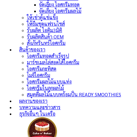
จัดเลี้ยง ไอศกรีมทอด
จัดเลี้ยง ไอศกรีมผลไม้
ให้เช่าตู้แช่แข็ง
ให้ยืมชุดแฟรนไชส์
รับผลิต ไอติม3มิติ
รับผลิตสินค้า OEM
สั่งภัทรินทร์ไอศกรีม
สินค้าของเรา
ไอศกรีมทอดสำเร็จรูป
มาร์ชเมลโล่สอดไส้ไอศกรีม
ไอศกรีมกะทิสด
โมจิไอศกรีม
ไอศกรีมผลไม้แบบแท่ง
ไอศกรีมในลูกผลไม้
สมูตตี้ผลไม้แบบพร้อมปั่น
READY SMOOTHIES
ผลงานของเรา
บทความและข่าวสาร
ธุรกิจอื่นๆ ในเครือ