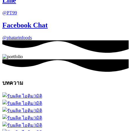
Line
@PT99
Facebook Chat
@phatarinfoods
บทความ