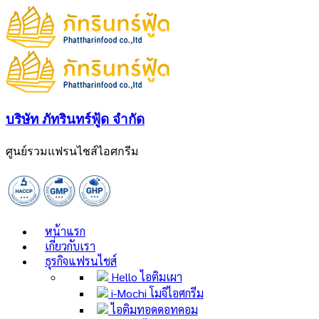
บริษัท ภัทรินทร์ฟู้ด จำกัด
ศูนย์รวมแฟรนไชส์ไอศกรีม
หน้าแรก
เกี่ยวกับเรา
ธุรกิจแฟรนไชส์
Hello ไอติมเผา
i-Mochi โมจิไอศกรีม
ไอติมทอดดอทคอม