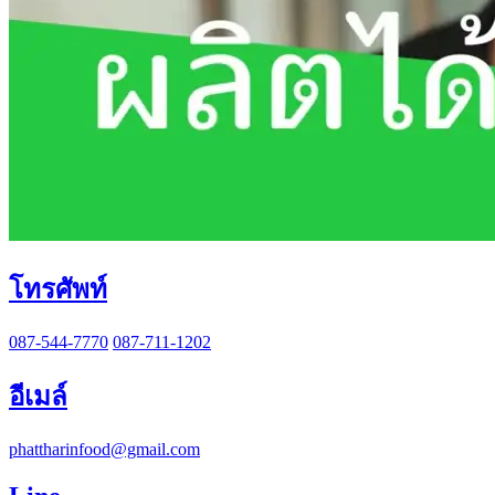
โทรศัพท์
087-544-7770
087-711-1202
อีเมล์
phattharinfood@gmail.com