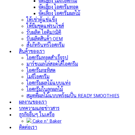
จัดเลี้ยง โมจิไอศกรีม
จัดเลี้ยง ไอศกรีมทอด
จัดเลี้ยง ไอศกรีมผลไม้
ให้เช่าตู้แช่แข็ง
ให้ยืมชุดแฟรนไชส์
รับผลิต ไอติม3มิติ
รับผลิตสินค้า OEM
สั่งภัทรินทร์ไอศกรีม
สินค้าของเรา
ไอศกรีมทอดสำเร็จรูป
มาร์ชเมลโล่สอดไส้ไอศกรีม
ไอศกรีมกะทิสด
โมจิไอศกรีม
ไอศกรีมผลไม้แบบแท่ง
ไอศกรีมในลูกผลไม้
สมูตตี้ผลไม้แบบพร้อมปั่น
READY SMOOTHIES
ผลงานของเรา
บทความและข่าวสาร
ธุรกิจอื่นๆ ในเครือ
Cake n’ Baker
ติดต่อเรา