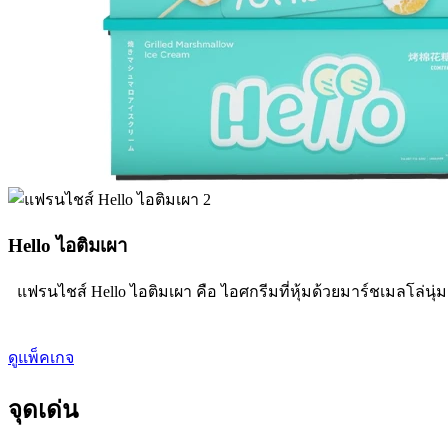
Hello ไอติมเผา
แฟรนไชส์ Hello ไอติมเผา คือ ไอศกรีมที่หุ้มด้วยมาร์ชเมลโล่นุ
ดูแพ็คเกจ
จุดเด่น