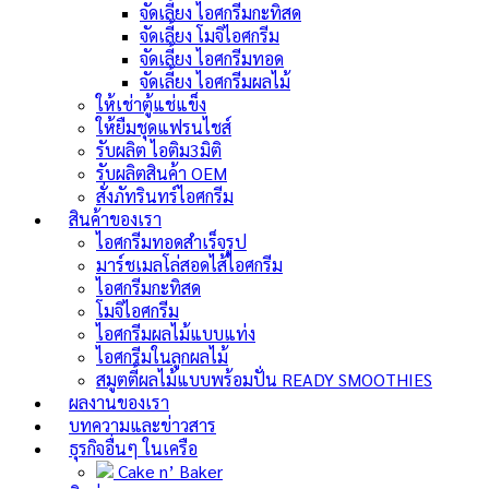
จัดเลี้ยง ไอศกรีมกะทิสด
จัดเลี้ยง โมจิไอศกรีม
จัดเลี้ยง ไอศกรีมทอด
จัดเลี้ยง ไอศกรีมผลไม้
ให้เช่าตู้แช่แข็ง
ให้ยืมชุดแฟรนไชส์
รับผลิต ไอติม3มิติ
รับผลิตสินค้า OEM
สั่งภัทรินทร์ไอศกรีม
สินค้าของเรา
ไอศกรีมทอดสำเร็จรูป
มาร์ชเมลโล่สอดไส้ไอศกรีม
ไอศกรีมกะทิสด
โมจิไอศกรีม
ไอศกรีมผลไม้แบบแท่ง
ไอศกรีมในลูกผลไม้
สมูตตี้ผลไม้แบบพร้อมปั่น
READY SMOOTHIES
ผลงานของเรา
บทความและข่าวสาร
ธุรกิจอื่นๆ ในเครือ
Cake n’ Baker