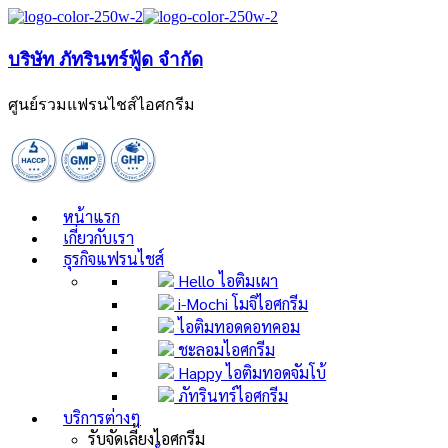
บริษัท ภัทรินทร์ฟู้ด จำกัด
ศูนย์รวมแฟรนไชส์ไอศกรีม
หน้าแรก
เกี่ยวกับเรา
ธุรกิจแฟรนไชส์
Hello ไอติมเผา
i-Mochi โมจิไอศกรีม
ไอติมทอดดอทคอม
ชะลอมไอศกรีม
Happy ไอติมทอดจัมโบ้
ภัทรินทร์ไอศกรีม
บริการต่างๆ
รับจัดเลี้ยงไอศกรีม