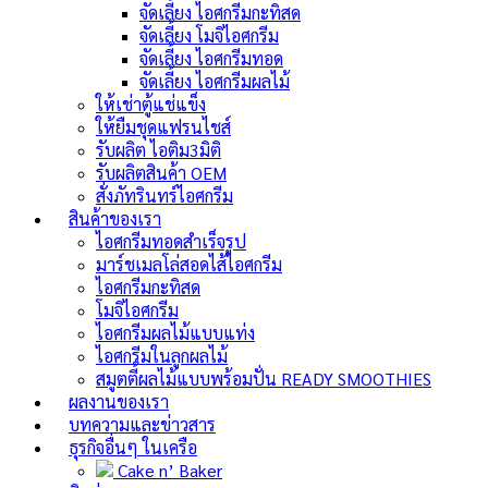
จัดเลี้ยง ไอศกรีมกะทิสด
จัดเลี้ยง โมจิไอศกรีม
จัดเลี้ยง ไอศกรีมทอด
จัดเลี้ยง ไอศกรีมผลไม้
ให้เช่าตู้แช่แข็ง
ให้ยืมชุดแฟรนไชส์
รับผลิต ไอติม3มิติ
รับผลิตสินค้า OEM
สั่งภัทรินทร์ไอศกรีม
สินค้าของเรา
ไอศกรีมทอดสำเร็จรูป
มาร์ชเมลโล่สอดไส้ไอศกรีม
ไอศกรีมกะทิสด
โมจิไอศกรีม
ไอศกรีมผลไม้แบบแท่ง
ไอศกรีมในลูกผลไม้
สมูตตี้ผลไม้แบบพร้อมปั่น
READY SMOOTHIES
ผลงานของเรา
บทความและข่าวสาร
ธุรกิจอื่นๆ ในเครือ
Cake n’ Baker