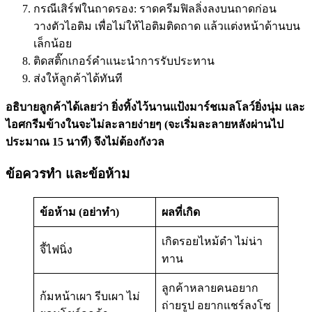
กรณีเสิร์ฟในถาดรอง: ราดครีมฟิลลิ่งลงบนถาดก่อน
วางตัวไอติม เพื่อไม่ให้ไอติมติดถาด แล้วแต่งหน้าด้านบน
เล็กน้อย
ติดสติ๊กเกอร์คำแนะนำการรับประทาน
ส่งให้ลูกค้าได้ทันที
อธิบายลูกค้าได้เลยว่า ยิ่งทิ้งไว้นานแป้งมาร์ชเมลโลว์ยิ่งนุ่ม และ
ไอศกรีมข้างในจะไม่ละลายง่ายๆ (จะเริ่มละลายหลังผ่านไป
ประมาณ 15 นาที) จึงไม่ต้องกังวล
ข้อควรทำ และข้อห้าม
ข้อห้าม (อย่าทำ)
ผลที่เกิด
เกิดรอยไหม้ดำ ไม่น่า
จี้ไฟนิ่ง
ทาน
ลูกค้าหลายคนอยาก
ก้มหน้าเผา รีบเผา ไม่
ถ่ายรูป อยากแชร์ลงโซ