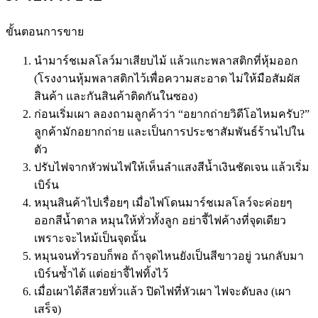
ขั้นตอนการขาย
นำมาร์ชเมลโลว์มาเสียบไม้ แล้วแกะพลาสติกที่หุ้มออก
(โรงงานหุ้มพลาสติกไว้เพื่อความสะอาด ไม่ให้มือสัมผัส
สินค้า และกันสินค้าติดกันในซอง)
ก่อนเริ่มเผา ลองถามลูกค้าว่า “อยากถ่ายวิดีโอไหมครับ?”
ลูกค้ามักอยากถ่าย และเป็นการประชาสัมพันธ์ร้านไปใน
ตัว
ปรับไฟจากหัวพ่นไฟให้เห็นลำแสงสีน้ำเงินชัดเจน แล้วเริ่ม
เบิร์น
หมุนสินค้าไปเรื่อยๆ เมื่อไฟโดนมาร์ชเมลโลว์จะค่อยๆ
ออกสีน้ำตาล หมุนให้ทั่วทั้งลูก อย่าจี้ไฟค้างที่จุดเดียว
เพราะจะไหม้เป็นจุดนั้น
หมุนจนทั่วรอบก็พอ ถ้าจุดไหนยังเป็นสีขาวอยู่ วนกลับมา
เบิร์นซ้ำได้ แต่อย่าจี้ไฟทิ้งไว้
เมื่อเผาได้สีสวยทั่วแล้ว ปิดไฟที่หัวเผา ไฟจะดับลง (เผา
เสร็จ)