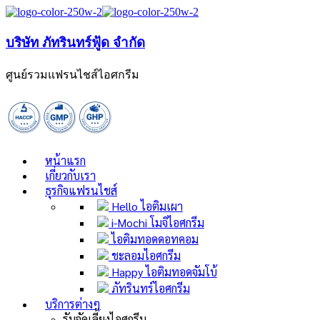
บริษัท ภัทรินทร์ฟู้ด จำกัด
ศูนย์รวมแฟรนไชส์ไอศกรีม
หน้าแรก
เกี่ยวกับเรา
ธุรกิจแฟรนไชส์
Hello ไอติมเผา
i-Mochi โมจิไอศกรีม
ไอติมทอดดอทคอม
ชะลอมไอศกรีม
Happy ไอติมทอดจัมโบ้
ภัทรินทร์ไอศกรีม
บริการต่างๆ
รับจัดเลี้ยงไอศกรีม