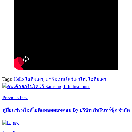
Tags:
Hello ไอติมเผา
,
มาร์ชเมลโลว์เผาไฟ
,
ไอติมเผา
Previous Post
คู่มือแฟรนไชส์ไอติมทอดดอทคอม By บริษัท ภัทรินทร์ฟู้ด จำกัด