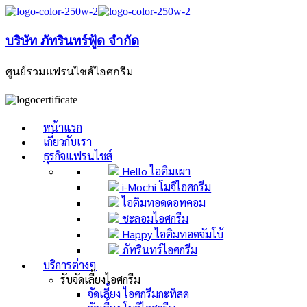
บริษัท ภัทรินทร์ฟู้ด จำกัด
ศูนย์รวมแฟรนไชส์ไอศกรีม
หน้าแรก
เกี่ยวกับเรา
ธุรกิจแฟรนไชส์
Hello ไอติมเผา
i-Mochi โมจิไอศกรีม
ไอติมทอดดอทคอม
ชะลอมไอศกรีม
Happy ไอติมทอดจัมโบ้
ภัทรินทร์ไอศกรีม
บริการต่างๆ
รับจัดเลี้ยงไอศกรีม
จัดเลี้ยง ไอศกรีมกะทิสด