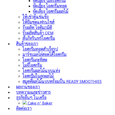
จัดเลี้ยง โมจิไอศกรีม
จัดเลี้ยง ไอศกรีมทอด
จัดเลี้ยง ไอศกรีมผลไม้
ให้เช่าตู้แช่แข็ง
ให้ยืมชุดแฟรนไชส์
รับผลิต ไอติม3มิติ
รับผลิตสินค้า OEM
สั่งภัทรินทร์ไอศกรีม
สินค้าของเรา
ไอศกรีมทอดสำเร็จรูป
มาร์ชเมลโล่สอดไส้ไอศกรีม
ไอศกรีมกะทิสด
โมจิไอศกรีม
ไอศกรีมผลไม้แบบแท่ง
ไอศกรีมในลูกผลไม้
สมูตตี้ผลไม้แบบพร้อมปั่น
READY SMOOTHIES
ผลงานของเรา
บทความและข่าวสาร
ธุรกิจอื่นๆ ในเครือ
Cake n’ Baker
ติดต่อเรา