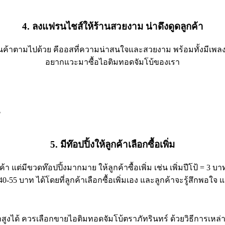
4. ลงแฟรนไชส์ให้ร้านสวยงาม น่าดึงดูดลูกค้า
สินค้าตามไปด้วย คีออสที่ความน่าสนใจและสวยงาม พร้อมทั้งมีเพลง
อยากแวะมาซื้อไอติมทอดจัมโบ้ของเรา
5. มีท๊อปปิ้งให้ลูกค้าเลือกซื้อเพิ่ม
ต่มีขวดท๊อปปิ้งมากมาย ให้ลูกค้าซื้อเพิ่ม เช่น เพิ่มปีโป้ = 3 บาท, เ
-55 บาท ได้โดยที่ลูกค้าเลือกซื้อเพิ่มเอง และลูกค้าจะรู้สึกพอใจ แ
คาสูงได้ ควรเลือกขายไอติมทอดจัมโบ้ตราภัทรินทร์ ด้วยวิธีการเห