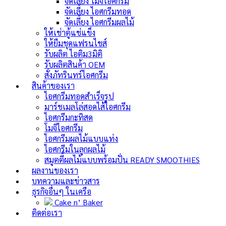
จัดเลี้ยง โมจิไอศกรีม
จัดเลี้ยง ไอศกรีมทอด
จัดเลี้ยง ไอศกรีมผลไม้
ให้เช่าตู้แช่แข็ง
ให้ยืมชุดแฟรนไชส์
รับผลิต ไอติม3มิติ
รับผลิตสินค้า OEM
สั่งภัทรินทร์ไอศกรีม
สินค้าของเรา
ไอศกรีมทอดสำเร็จรูป
มาร์ชเมลโล่สอดไส้ไอศกรีม
ไอศกรีมกะทิสด
โมจิไอศกรีม
ไอศกรีมผลไม้แบบแท่ง
ไอศกรีมในลูกผลไม้
สมูตตี้ผลไม้แบบพร้อมปั่น
READY SMOOTHIES
ผลงานของเรา
บทความและข่าวสาร
ธุรกิจอื่นๆ ในเครือ
Cake n’ Baker
ติดต่อเรา