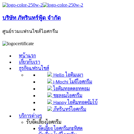
บริษัท ภัทรินทร์ฟู้ด จำกัด
ศูนย์รวมแฟรนไชส์ไอศกรีม
หน้าแรก
เกี่ยวกับเรา
ธุรกิจแฟรนไชส์
Hello ไอติมเผา
i-Mochi โมจิไอศกรีม
ไอติมทอดดอทคอม
ชะลอมไอศกรีม
Happy ไอติมทอดจัมโบ้
ภัทรินทร์ไอศกรีม
บริการต่างๆ
รับจัดเลี้ยงไอศกรีม
จัดเลี้ยง ไอศกรีมกะทิสด