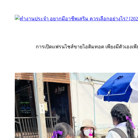
การเปิดแฟรนไชส์ขายไอติมทอด เพียงมีตัวเองเพีย