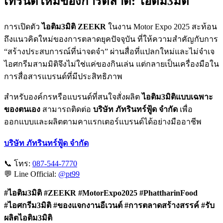
เทรนด์ใหม่ของการตลาด: ไอติม3มิติ
การเปิดตัว
ไอติม3มิติ ZEEKR
ในงาน Motor Expo 2025 สะท้อน
ถึงแนวคิดใหม่ของการตลาดยุคปัจจุบัน ที่ให้ความสำคัญกับการ
“สร้างประสบการณ์ที่น่าจดจำ” ผ่านสื่อที่แปลกใหม่และไม่จำเจ
ไอศกรีมสามมิติจึงไม่ใช่แค่ของกินเล่น แต่กลายเป็นเครื่องมือใน
การสื่อสารแบรนด์ที่มีประสิทธิภาพ
สำหรับองค์กรหรือแบรนด์ที่สนใจสั่งผลิต
ไอติม3มิติแบบเฉพาะ
ของตนเอง
สามารถติดต่อ
บริษัท ภัทรินทร์ฟู้ด จำกัด
เพื่อ
ออกแบบและผลิตตามคาแรกเตอร์แบรนด์ได้อย่างมืออาชีพ
บริษัท ภัทรินทร์ฟู้ด จำกัด
📞 โทร:
087-544-7770
💬 Line Official:
@pt99
#
ไอติม3
มิติ #ZEEKR #MotorExpo2025 #PhattharinFood
#
ไอศกรีม3
มิติ #
ของแจกงานอีเวนต์ #
การตลาดสร้างสรรค์ #
รับ
ผลิตไอติม3
มิติ