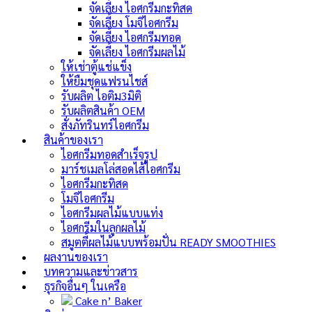
จัดเลี้ยง ไอศกรีมกะทิสด
จัดเลี้ยง โมจิไอศกรีม
จัดเลี้ยง ไอศกรีมทอด
จัดเลี้ยง ไอศกรีมผลไม้
ให้เช่าตู้แช่แข็ง
ให้ยืมชุดแฟรนไชส์
รับผลิต ไอติม3มิติ
รับผลิตสินค้า OEM
สั่งภัทรินทร์ไอศกรีม
สินค้าของเรา
ไอศกรีมทอดสำเร็จรูป
มาร์ชเมลโล่สอดไส้ไอศกรีม
ไอศกรีมกะทิสด
โมจิไอศกรีม
ไอศกรีมผลไม้แบบแท่ง
ไอศกรีมในลูกผลไม้
สมูตตี้ผลไม้แบบพร้อมปั่น
READY SMOOTHIES
ผลงานของเรา
บทความและข่าวสาร
ธุรกิจอื่นๆ ในเครือ
Cake n’ Baker