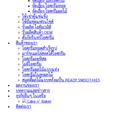
จัดเลี้ยง โมจิไอศกรีม
จัดเลี้ยง ไอศกรีมทอด
จัดเลี้ยง ไอศกรีมผลไม้
ให้เช่าตู้แช่แข็ง
ให้ยืมชุดแฟรนไชส์
รับผลิต ไอติม3มิติ
รับผลิตสินค้า OEM
สั่งภัทรินทร์ไอศกรีม
สินค้าของเรา
ไอศกรีมทอดสำเร็จรูป
มาร์ชเมลโล่สอดไส้ไอศกรีม
ไอศกรีมกะทิสด
โมจิไอศกรีม
ไอศกรีมผลไม้แบบแท่ง
ไอศกรีมในลูกผลไม้
สมูตตี้ผลไม้แบบพร้อมปั่น
READY SMOOTHIES
ผลงานของเรา
บทความและข่าวสาร
ธุรกิจอื่นๆ ในเครือ
Cake n’ Baker
ติดต่อเรา