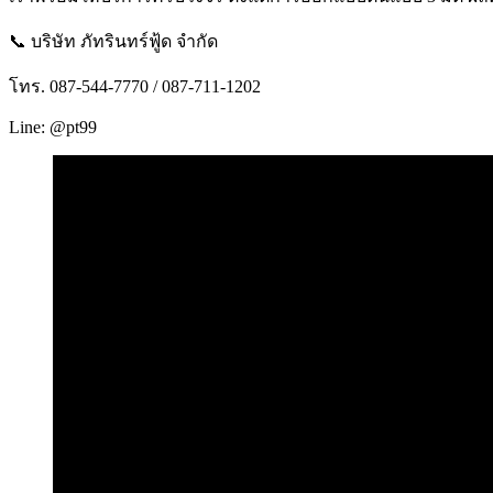
📞 บริษัท ภัทรินทร์ฟู้ด จำกัด
โทร. 087-544-7770 / 087-711-1202
Line: @pt99