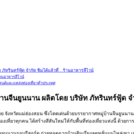
 ภัทรินทร์ฟู้ด จำกัด ชิมได้แล้วที่…ร้านอาหารลีไวน์
ร้านอาหารลีไวน์
บรนด์และแหล่งท่องเที่ยวทั่วประเทศ
บ้านจีนยูนนาน ผลิตโดย บริษัท ภัทรินทร์ฟู้ด จ
ไทย จังหวัดแม่ฮ่องสอน ซึ่งโดดเด่นด้วยบรรยากาศหมู่บ้านจีนยูนนา
เที่ยวทุกคน ได้สร้างสีสันใหม่ให้กับพื้นที่ท่องเที่ยวแห่งนี้ ด้วยก
นยูนนานรอบรีสอร์ต ถ่ายทอดฉากบ้านดินเรียงลดหลั่นบนไหล่เขา 