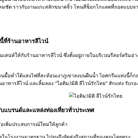
ดคมชัด ราวกับงานแกะสลักขนาดจิ๋ว โทนสีช็อกโกแลตที่ถอดแบบจา
นี้ที่ร้านอาหารลีไวน์
ิมเสน่ห์ให้กับร้านอาหารลีไวน์ ซึ่งตั้งอยู่ภายในบริเวณรีสอร์ตริมอ่
้อค่ำใต้แสงไฟที่สะท้อนเงาภูเขาลงบนผืนน้ำ ไอศกรีมแท่งนี้ก็กล
าหารลีไวน์ และลิ้มลอง “ไอติม3มิติ ลีไวน์รักไทย” สักแท่ง รับร
หรับแบรนด์และแหล่งท่องเที่ยวทั่วประเทศ
ือเพิ่มประสบการณ์ใหม่ให้ลูกค้า
ลิตในโรงงานมาตรฐาน ไปจนถึงจัดส่งถึงสถานที่ของคุณโดยตรง