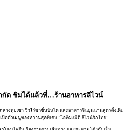
ำกัด ชิมได้แล้วที่…ร้านอาหารลีไวน์
นกลางหุบเขา วิวไร่ชาขั้นบันได และอาหารจีนยูนนานสูตรดั้งเดิม
ารเปิดตัวเมนูของหวานสุดพิเศษ “ไอติม3มิติ ลีไวน์รักไทย”
เสาโคมไฟจีนเรียงรายตามเส้นทาง และสะพานโค้งอันเป็น