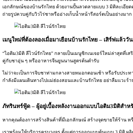
เอกลักษณ์ของบ้านรักไทย ด้วยงานปั้นลวดลายแบบ 3 มิติละเอีย
ถ่ายรูปควบคู่กับวิวไร่ชาหรืออ่างเก็บน้ำหน้ารีสอร์ตเป็นอย่างมาก
เมนูใหม่ที่ต้องลองเมื่อมาเยือนบ้านรักไทย – เสิร์ฟแล้ววัน
“ไอติม3มิติ ลีไวน์รักไทย” กลายเป็นเมนูซิกเนเจอร์ใหม่ล่าสุดที่เสร
คู่กับชาอุ่น ๆ หรืออาหารจีนยูนนานสูตรต้นตำรับ
ไม่ว่าจะเป็นการจิบชาท่ามกลางสายหมอกตอนเช้า หรือรับประทานมื
กำลังมีแผนเดินทางไปแม่ฮ่องสอนและบ้านรักไทย อย่าลืมแวะร้านอ
ภัทรินทร์ฟู้ด – ผู้อยู่เบื้องหลังงานออกแบบไอติม3มิติสำ
หากคุณต้องการสร้างสินค้าที่มีเอกลักษณ์ สร้างจุดขายให้ร้าน หร
เราพร้อมให้บริการครบวงจร ตั้งแต่การออกแบบต้นแบบ 3 มิติ ผ