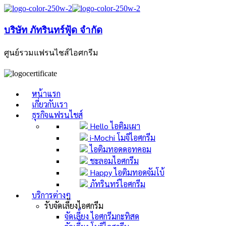
บริษัท ภัทรินทร์ฟู้ด จำกัด
ศูนย์รวมแฟรนไชส์ไอศกรีม
หน้าแรก
เกี่ยวกับเรา
ธุรกิจแฟรนไชส์
Hello ไอติมเผา
i-Mochi โมจิไอศกรีม
ไอติมทอดดอทคอม
ชะลอมไอศกรีม
Happy ไอติมทอดจัมโบ้
ภัทรินทร์ไอศกรีม
บริการต่างๆ
รับจัดเลี้ยงไอศกรีม
จัดเลี้ยง ไอศกรีมกะทิสด