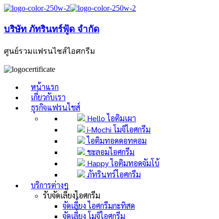
บริษัท ภัทรินทร์ฟู้ด จำกัด
ศูนย์รวมแฟรนไชส์ไอศกรีม
หน้าแรก
เกี่ยวกับเรา
ธุรกิจแฟรนไชส์
Hello ไอติมเผา
i-Mochi โมจิไอศกรีม
ไอติมทอดดอทคอม
ชะลอมไอศกรีม
Happy ไอติมทอดจัมโบ้
ภัทรินทร์ไอศกรีม
บริการต่างๆ
รับจัดเลี้ยงไอศกรีม
จัดเลี้ยง ไอศกรีมกะทิสด
จัดเลี้ยง โมจิไอศกรีม