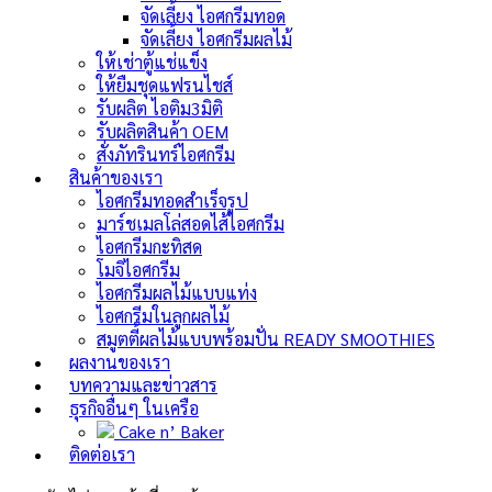
จัดเลี้ยง ไอศกรีมทอด
จัดเลี้ยง ไอศกรีมผลไม้
ให้เช่าตู้แช่แข็ง
ให้ยืมชุดแฟรนไชส์
รับผลิต ไอติม3มิติ
รับผลิตสินค้า OEM
สั่งภัทรินทร์ไอศกรีม
สินค้าของเรา
ไอศกรีมทอดสำเร็จรูป
มาร์ชเมลโล่สอดไส้ไอศกรีม
ไอศกรีมกะทิสด
โมจิไอศกรีม
ไอศกรีมผลไม้แบบแท่ง
ไอศกรีมในลูกผลไม้
สมูตตี้ผลไม้แบบพร้อมปั่น
READY SMOOTHIES
ผลงานของเรา
บทความและข่าวสาร
ธุรกิจอื่นๆ ในเครือ
Cake n’ Baker
ติดต่อเรา